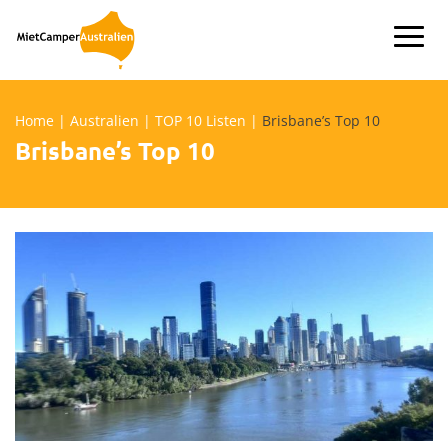
Skip
to
content
Home
|
Australien
|
TOP 10 Listen
|
Brisbane’s Top 10
Brisbane’s Top 10