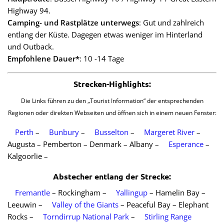
Highway 94.
Camping- und Rastplätze unterwegs
: Gut und zahlreich
entlang der Küste. Dagegen etwas weniger im Hinterland
und Outback.
Empfohlene Dauer*
: 10 -14 Tage
Strecken-Highlights
:
Die Links führen zu den „Tourist Information“ der entsprechenden
Regionen oder direkten Webseiten und öffnen sich in einem neuen Fenster:
Perth
–
Bunbury
–
Busselton
–
Margeret River
–
Augusta – Pemberton – Denmark – Albany –
Esperance
–
Kalgoorlie –
Abstecher entlang der Strecke
:
Fremantle
– Rockingham –
Yallingup
– Hamelin Bay –
Leeuwin –
Valley of the Giants
– Peaceful Bay – Elephant
Rocks –
Torndirrup National Park
–
Stirling Range