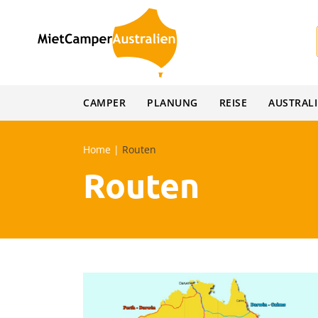
Skip
to
content
CAMPER
PLANUNG
REISE
AUSTRAL
Home
|
Routen
Routen