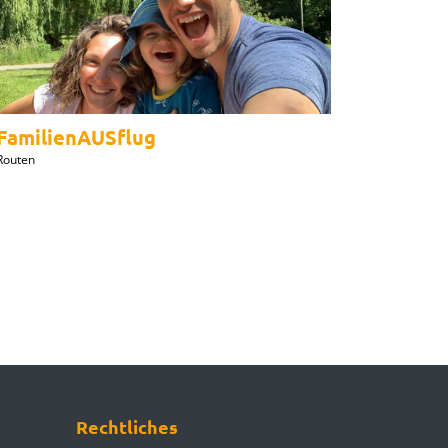
FamilienAUSflug
Routen
Rechtliches