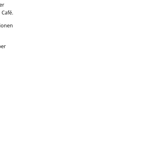
er
 Café.
tionen
ber