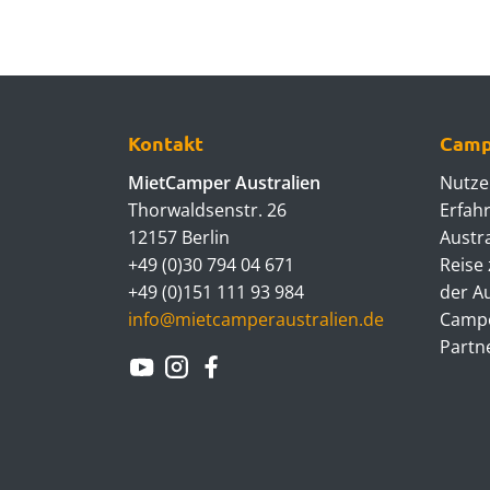
Kontakt
Camp
MietCamper Australien
Nutze
Thorwaldsenstr. 26
Erfah
12157 Berlin
Austr
+49 (0)30 794 04 671
Reise 
+49 (0)151 111 93 984
der A
info@mietcamperaustralien.de
Campe
Partn