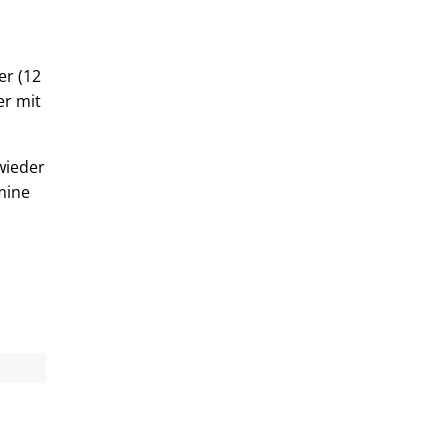
er (12
er mit
wieder
mine