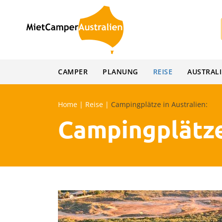
Skip
to
content
CAMPER
PLANUNG
REISE
AUSTRAL
Home
|
Reise
|
Campingplätze in Australien:
Campingplätze 