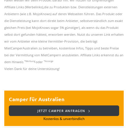
Fällen weisen wir beim Produkt darauf hin. Wir nutzen für Empfehlungen
Affiliate Links (Werbelinks),die zu Produkten bzw. Dienstleistungen externen
Anbietern (wie z.B. MojoKnows) auf deren Webseiten führen. Das Produkt oder
die Dienstleistung kann dort direkt beim Anbieter, selbstverständlich zum exakt
gleichen Preis (bei MojoKnows sogar 5% günstiger), als wenn du das Produkt
selbst dort gefunden hättest, erworben werden. Nutzt du unseren Link erhalten
wir vom Anbieter eine kleine Vermittler-Provision, die beiträgt
MietCamperAustralien zu betreiben, kostenlose Infos, Tipps und beste Preise
bei der Vermittlung von MietCampern anzubieten. Affiliate Links erkennst du an
*Werbung
*Anzeige
dem Hinweis
oder
Vielen Dank für deine Unterstützung!
Camper für Australien
JETZT CAMPER ANFRAGEN
Kostenlos & unverbindlich