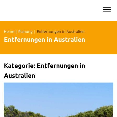
Skip
to
content
Home
|
Planung
|
Entfernungen in Australien
Entfernungen in Australien
Kategorie:
Entfernungen in
Australien