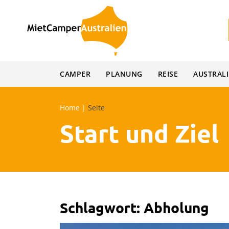
Skip
to
content
CAMPER
PLANUNG
REISE
AUSTRAL
Home
|
Seite
Start und Ziel
Schlagwort:
Abholung