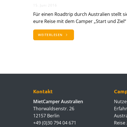
15. Juni 2016
Für einen Roadtrip durch Australien stellt s
eure Reise mit dem Camper „Start und Ziel“ z
WEITERLESEN
Kontakt
Camp
MietCamper Australien
Nutze
Thorwaldsenstr. 26
Erfah
12157 Berlin
Austr
+49 (0)30 794 04 671
Reise 