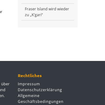
Fraser Island wird wieder
ür
zu „K’gari“
Rechtliches
u über
Impressum
 und
Datenschutzerklärung
en.
Allgemeine
Geschäftsbedingungen