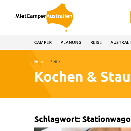
Skip
to
content
CAMPER
PLANUNG
REISE
AUSTRAL
Home
|
Seite
Kochen & Sta
Schlagwort:
Stationwago