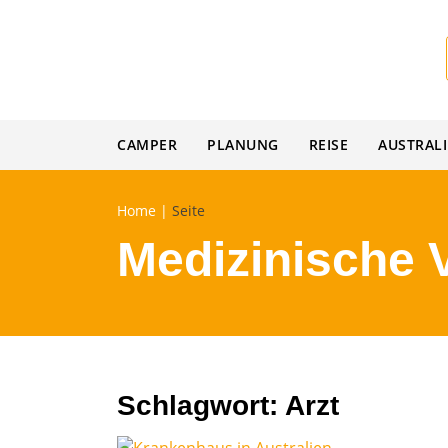
Skip
to
content
CAMPER
PLANUNG
REISE
AUSTRAL
Home
|
Seite
Medizinische 
Schlagwort:
Arzt