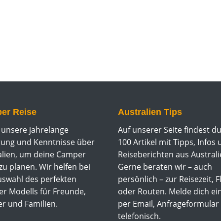
er Reise
Australien Tips
 unsere jahrelange
Auf unserer Seite findest d
rung und Kenntnisse über
100 Artikel mit Tipps, Infos
alien, um deine Camper
Reiseberichten aus Australi
zu planen. Wir helfen bei
Gerne beraten wir – auch
uswahl des perfekten
persönlich – zur Reisezeit, F
r Modells für Freunde,
oder Routen. Melde dich ei
er und Familien.
per Email, Anfrageformular
telefonisch.