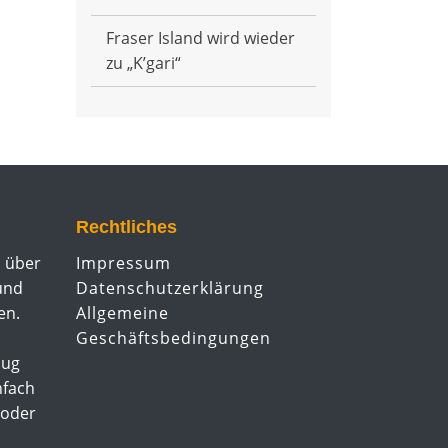
Fraser Island wird wieder
zu „K’gari“
Rechtliches
u über
Impressum
 und
Datenschutzerklärung
en.
Allgemeine
Geschäftsbedingungen
lug
nfach
 oder