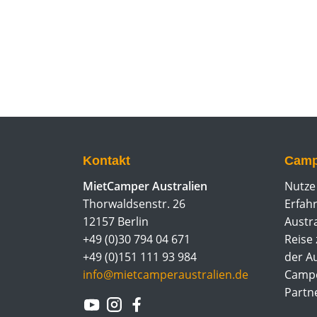
Kontakt
Camp
MietCamper Australien
Nutze
Thorwaldsenstr. 26
Erfah
12157 Berlin
Austr
+49 (0)30 794 04 671
Reise 
+49 (0)151 111 93 984
der A
info@mietcamperaustralien.de
Campe
Partn