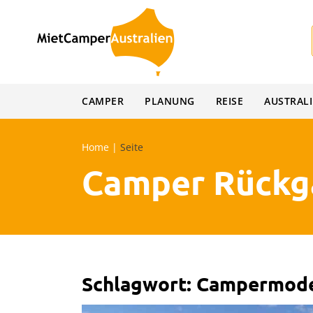
Skip
to
content
CAMPER
PLANUNG
REISE
AUSTRAL
Home
|
Seite
Camper Rückga
Schlagwort:
Campermode