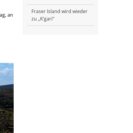
Fraser Island wird wieder
ag, an
zu „K’gari“